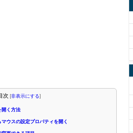
目次
[
非表示にする
]
を開く方法
らマウスの設定プロパティを開く