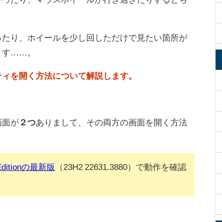
ったり、ホイールを少し回しただけで見たい箇所が
ます……。
ティを開く方法について解説します。
画面が
２つ
ありまして、その両方の画面を開く方法
。
 Editionの最新版
（23H2 22631.3880）で動作を確認