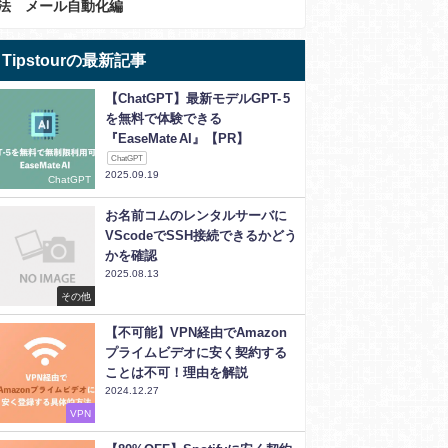
法 メール自動化編
Tipstourの最新記事
【ChatGPT】最新モデルGPT- 5
を無料で体験できる
『EaseMate AI』【PR】
ChatGPT
2025.09.19
ChatGPT
お名前コムのレンタルサーバに
VScodeでSSH接続できるかどう
かを確認
2025.08.13
その他
【不可能】VPN経由でAmazon
プライムビデオに安く契約する
ことは不可！理由を解説
2024.12.27
VPN