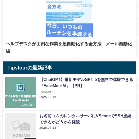
ヘルプデスクが面倒な作業を超自動化する全方法 メール自動化
編
Tipstourの最新記事
【ChatGPT】最新モデルGPT- 5を無料で体験できる
『EaseMate AI』【PR】
ChatGPT
2025.09.19
ChatGPT
お名前コムのレンタルサーバにVScodeでSSH接続
できるかどうかを確認
2025.08.13