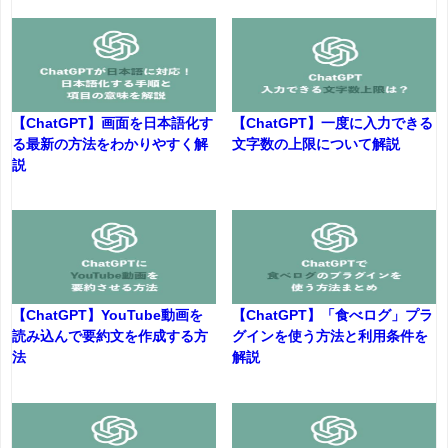
【ChatGPT】画面を日本語化す
【ChatGPT】一度に入力できる
る最新の方法をわかりやすく解
文字数の上限について解説
説
【ChatGPT】YouTube動画を
【ChatGPT】「食べログ」プラ
読み込んで要約文を作成する方
グインを使う方法と利用条件を
法
解説