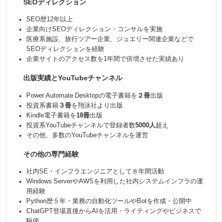
SEOディレクション
SEO歴12年以上
企業向けSEOディレクション・コンサルを実施
医療系施設、旅行ツアー企業、ジュエリー関連企業などで
SEOディレクションを経験
企業サイトのアクセス数を1年間で倍増させた実績あり
出版実績とYouTubeチャンネル
Power Automate Desktopの電子書籍を
２冊
出版
投資系書籍
３冊
を翔泳社より出版
Kindle電子書籍を
18冊
出版
投資系YouTubeチャンネルで登録者数
5000人
超え
その他、多数のYouTubeチャンネルを運営
その他の専門経験
社内SE・インフラエンジニアとして８年間活動
Windows ServerやAWSを利用した社内システムインフラの運
用経験
Python歴５年・業務の自動化ツールやBotを作成・公開中
ChatGPT登場直後からAIを活用・ライティングやビジネスで
駆使