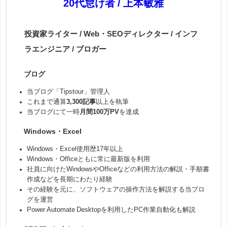
20代怠け者 / 上本敏雅
投資家ライター / Web・SEOディレクター / インフ
ラエンジニア / ブロガー
ブログ
当ブログ「Tipstour」管理人
これまで通算
3,300記事
以上を執筆
当ブログにて一時
月間100万PV
を達成
Windows・Excel
Windows・Excel使用歴17年以上
Windows・Officeともに常に最新版を利用
社員に向けたWindowsやOfficeなどの利用方法の解説・手順書
作成などを長期にわたり経験
その経験を元に、ソフトウェアの操作方法を解説する当ブロ
グを運営
Power Automate Desktopを利用したPC作業自動化も解説