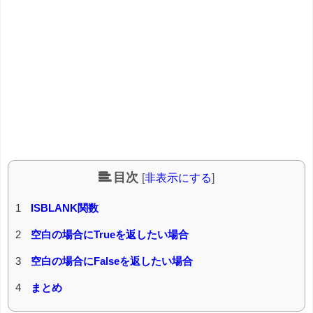
目次
[
非表示にする
]
1
ISBLANK関数
2
空白の場合にTrueを返したい場合
3
空白の場合にFalseを返したい場合
4
まとめ