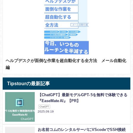
ヘルプデスクが面倒な作業を超自動化する全方法 メール自動化
編
Tipstourの最新記事
【ChatGPT】最新モデルGPT- 5を無料で体験できる
『EaseMate AI』【PR】
ChatGPT
2025.09.19
ChatGPT
お名前コムのレンタルサーバにVScodeでSSH接続