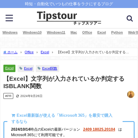
時短・自動化でいつもの仕事をラクにするブログ
Windows
Windows10
Windows11
Mac
Office
Excel
Python
Web
ホーム
Office
Excel
【Excel】文字列が入力されているか判定する
ISBLANK関数
Excel
Excel
Excel関数
【Excel】文字列が入力されているか判定する
ISBLANK関数
#PR
2024年9月26日
Excel最新版が使える「Microsoft 365」を最安で購入
するなら
2024/10/14
時点のExcelの最新バージョン
2409 18025.20104
は
Microsoft 365にて利用可能です。