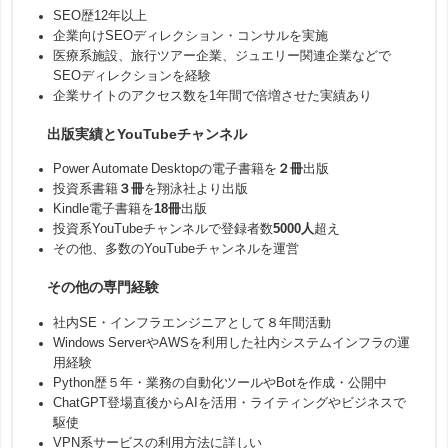
SEO歴12年以上
企業向けSEOディレクション・コンサルを実施
医療系施設、旅行ツアー企業、ジュエリー関連企業などで
SEOディレクションを経験
企業サイトのアクセス数を1年間で倍増させた実績あり
出版実績とYouTubeチャンネル
Power Automate Desktopの電子書籍を
２冊
出版
投資系書籍
３冊
を翔泳社より出版
Kindle電子書籍を
18冊
出版
投資系YouTubeチャンネルで登録者数
5000人
超え
その他、多数のYouTubeチャンネルを運営
その他の専門経験
社内SE・インフラエンジニアとして８年間活動
Windows ServerやAWSを利用した社内システムインフラの運
用経験
Python歴５年・業務の自動化ツールやBotを作成・公開中
ChatGPT登場直後からAIを活用・ライティングやビジネスで
駆使
VPN系サービスの利用方法に詳しい