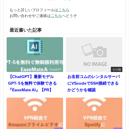
もっと詳しいプロフィールは
こちら
お問い合わせやご連絡は
こちら
へどうぞ
最近書いた記事
ChatGPT
その他
【ChatGPT】最新モデル
お名前コムのレンタルサーバ
GPT- 5を無料で体験できる
にVScodeでSSH接続できる
『EaseMate AI』【PR】
かどうかを確認