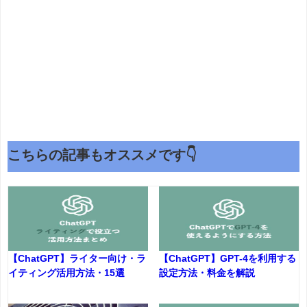
こちらの記事もオススメです👇
【ChatGPT】ライター向け・ラ
【ChatGPT】GPT-4を利用する
イティング活用方法・15選
設定方法・料金を解説