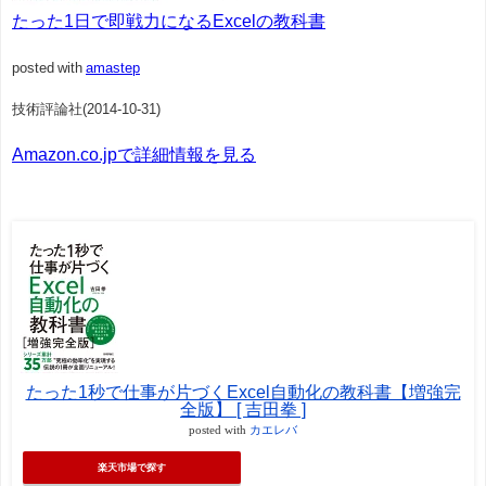
たった1日で即戦力になるExcelの教科書
posted with
amastep
技術評論社(2014-10-31)
Amazon.co.jpで詳細情報を見る
たった1秒で仕事が片づくExcel自動化の教科書【増強完
全版】 [ 吉田拳 ]
posted with
カエレバ
楽天市場で探す