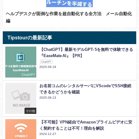
ヘルプデスクが面倒な作業を超自動化する全方法 メール自動化
編
Tipstourの最新記事
【ChatGPT】最新モデルGPT- 5を無料で体験できる
『EaseMate AI』【PR】
ChatGPT
2025.09.19
ChatGPT
お名前コムのレンタルサーバにVScodeでSSH接続
できるかどうかを確認
2025.08.13
その他
【不可能】VPN経由でAmazonプライムビデオに安
く契約することは不可！理由を解説
2024.12.27