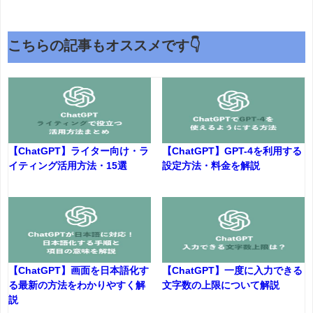
こちらの記事もオススメです👇
【ChatGPT】ライター向け・ラ
【ChatGPT】GPT-4を利用する
イティング活用方法・15選
設定方法・料金を解説
【ChatGPT】画面を日本語化す
【ChatGPT】一度に入力できる
る最新の方法をわかりやすく解
文字数の上限について解説
説