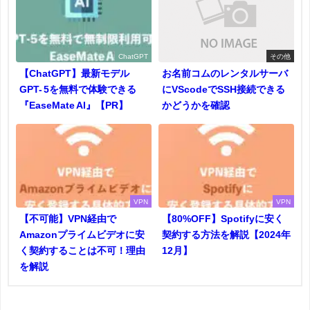
ChatGPT
その他
【ChatGPT】最新モデル
お名前コムのレンタルサーバ
GPT- 5を無料で体験できる
にVScodeでSSH接続できる
『EaseMate AI』【PR】
かどうかを確認
VPN
VPN
【不可能】VPN経由で
【80%OFF】Spotifyに安く
Amazonプライムビデオに安
契約する方法を解説【2024年
く契約することは不可！理由
12月】
を解説