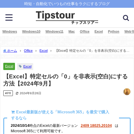
時短・自動化でいつもの仕事をラクにするブログ
Windows
Windows10
Windows11
Mac
Office
Excel
Python
Web
ホーム
Office
Excel
【Excel】特定セルの「0」を非表示(空白)にする方
法【2024年9月】
Excel
Excel
【Excel】特定セルの「0」を非表示(空白)にする
方法【2024年9月】
#PR
2024年9月26日
Excel最新版が使える「Microsoft 365」を最安で購入
するなら
2024/10/14
時点のExcelの最新バージョン
2409 18025.20104
は
Microsoft 365にて利用可能です。