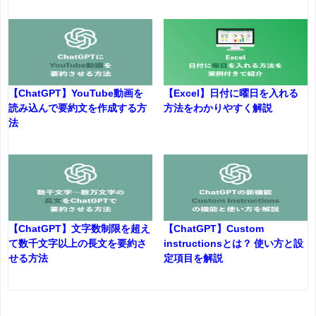
【ChatGPT】YouTube動画を
【Excel】日付に曜日を入れる
読み込んで要約文を作成する方
方法をわかりやすく解説
法
【ChatGPT】文字数制限を超え
【ChatGPT】Custom
て数千文字以上の長文を要約さ
instructionsとは？ 使い方と設
せる方法
定項目を解説