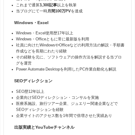
これまで通算
3,300記事
以上を執筆
当ブログにて一時
月間100万PV
を達成
Windows・Excel
Windows・Excel使用歴17年以上
Windows・Officeともに常に最新版を利用
社員に向けたWindowsやOfficeなどの利用方法の解説・手順書
作成などを長期にわたり経験
その経験を元に、ソフトウェアの操作方法を解説する当ブロ
グを運営
Power Automate Desktopを利用したPC作業自動化も解説
SEOディレクション
SEO歴12年以上
企業向けSEOディレクション・コンサルを実施
医療系施設、旅行ツアー企業、ジュエリー関連企業などで
SEOディレクションを経験
企業サイトのアクセス数を1年間で倍増させた実績あり
出版実績とYouTubeチャンネル