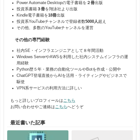
Power Automate Desktopの電子書籍を
２冊
出版
投資系書籍
３冊
を翔泳社より出版
Kindle電子書籍を
18冊
出版
投資系YouTubeチャンネルで登録者数
5000人
超え
その他、多数のYouTubeチャンネルを運営
その他の専門経験
社内SE・インフラエンジニアとして８年間活動
Windows ServerやAWSを利用した社内システムインフラの運
用経験
Python歴５年・業務の自動化ツールやBotを作成・公開中
ChatGPT登場直後からAIを活用・ライティングやビジネスで
駆使
VPN系サービスの利用方法に詳しい
もっと詳しいプロフィールは
こちら
お問い合わせやご連絡は
こちら
へどうぞ
最近書いた記事