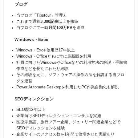
ブログ
当ブログ「Tipstour」管理人
これまで通算
3,300記事
以上を執筆
当ブログにて一時
月間100万PV
を達成
Windows・Excel
Windows・Excel使用歴17年以上
Windows・Officeともに常に最新版を利用
社員に向けたWindowsやOfficeなどの利用方法の解説・手順書
作成などを長期にわたり経験
その経験を元に、ソフトウェアの操作方法を解説する当ブロ
グを運営
Power Automate Desktopを利用したPC作業自動化も解説
SEOディレクション
SEO歴12年以上
企業向けSEOディレクション・コンサルを実施
医療系施設、旅行ツアー企業、ジュエリー関連企業などで
SEOディレクションを経験
企業サイトのアクセス数を1年間で倍増させた実績あり