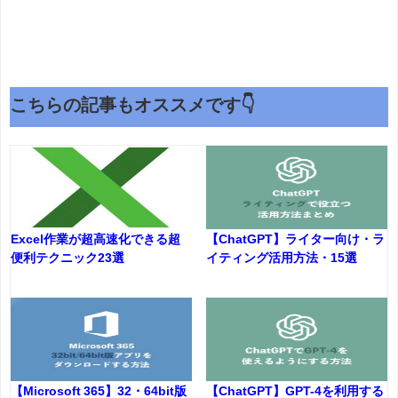
こちらの記事もオススメです👇
Excel作業が超高速化できる超
【ChatGPT】ライター向け・ラ
便利テクニック23選
イティング活用方法・15選
【Microsoft 365】32・64bit版
【ChatGPT】GPT-4を利用する