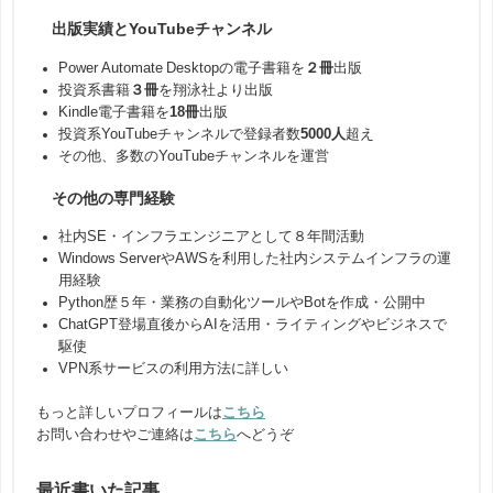
出版実績とYouTubeチャンネル
Power Automate Desktopの電子書籍を
２冊
出版
投資系書籍
３冊
を翔泳社より出版
Kindle電子書籍を
18冊
出版
投資系YouTubeチャンネルで登録者数
5000人
超え
その他、多数のYouTubeチャンネルを運営
その他の専門経験
社内SE・インフラエンジニアとして８年間活動
Windows ServerやAWSを利用した社内システムインフラの運
用経験
Python歴５年・業務の自動化ツールやBotを作成・公開中
ChatGPT登場直後からAIを活用・ライティングやビジネスで
駆使
VPN系サービスの利用方法に詳しい
もっと詳しいプロフィールは
こちら
お問い合わせやご連絡は
こちら
へどうぞ
最近書いた記事