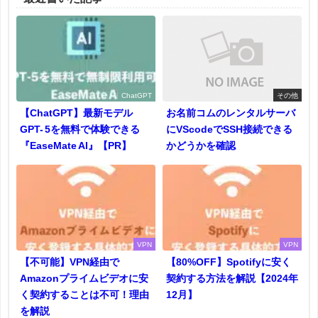
ChatGPT
その他
【ChatGPT】最新モデル
お名前コムのレンタルサーバ
GPT- 5を無料で体験できる
にVScodeでSSH接続できる
『EaseMate AI』【PR】
かどうかを確認
VPN
VPN
【不可能】VPN経由で
【80%OFF】Spotifyに安く
Amazonプライムビデオに安
契約する方法を解説【2024年
く契約することは不可！理由
12月】
を解説