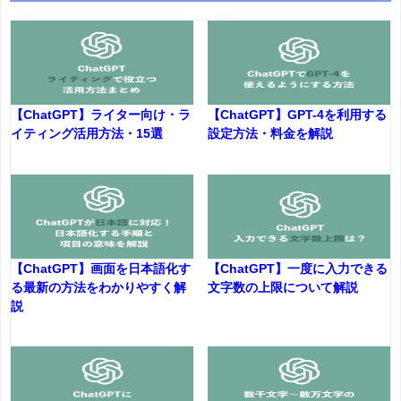
【ChatGPT】ライター向け・ラ
【ChatGPT】GPT-4を利用する
イティング活用方法・15選
設定方法・料金を解説
【ChatGPT】画面を日本語化す
【ChatGPT】一度に入力できる
る最新の方法をわかりやすく解
文字数の上限について解説
説