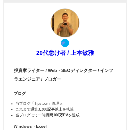
20代怠け者 / 上本敏雅
投資家ライター / Web・SEOディレクター / インフ
ラエンジニア / ブロガー
ブログ
当ブログ「Tipstour」管理人
これまで通算
3,300記事
以上を執筆
当ブログにて一時
月間100万PV
を達成
Windows・Excel