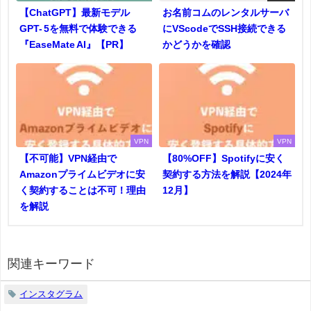
【ChatGPT】最新モデル
お名前コムのレンタルサーバ
GPT- 5を無料で体験できる
にVScodeでSSH接続できる
『EaseMate AI』【PR】
かどうかを確認
VPN
VPN
【不可能】VPN経由で
【80%OFF】Spotifyに安く
Amazonプライムビデオに安
契約する方法を解説【2024年
く契約することは不可！理由
12月】
を解説
関連キーワード
インスタグラム