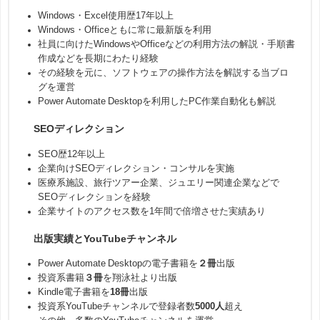
Windows・Excel使用歴17年以上
Windows・Officeともに常に最新版を利用
社員に向けたWindowsやOfficeなどの利用方法の解説・手順書
作成などを長期にわたり経験
その経験を元に、ソフトウェアの操作方法を解説する当ブロ
グを運営
Power Automate Desktopを利用したPC作業自動化も解説
SEOディレクション
SEO歴12年以上
企業向けSEOディレクション・コンサルを実施
医療系施設、旅行ツアー企業、ジュエリー関連企業などで
SEOディレクションを経験
企業サイトのアクセス数を1年間で倍増させた実績あり
出版実績とYouTubeチャンネル
Power Automate Desktopの電子書籍を
２冊
出版
投資系書籍
３冊
を翔泳社より出版
Kindle電子書籍を
18冊
出版
投資系YouTubeチャンネルで登録者数
5000人
超え