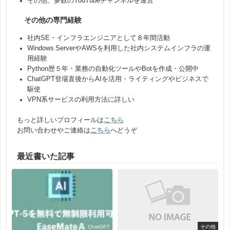
その他、多数のYouTubeチャンネルを運営
その他の専門経験
社内SE・インフラエンジニアとして８年間活動
Windows ServerやAWSを利用した社内システムインフラの運
用経験
Python歴５年・業務の自動化ツールやBotを作成・公開中
ChatGPT登場直後からAIを活用・ライティングやビジネスで
駆使
VPN系サービスの利用方法に詳しい
もっと詳しいプロフィールは
こちら
お問い合わせやご連絡は
こちら
へどうぞ
最近書いた記事
ChatGPT
その他