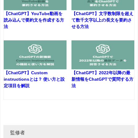
【ChatGPT】YouTube動画を
【ChatGPT】文字数制限を超え
読み込んで要約文を作成する方
て数千文字以上の長文を要約さ
法
せる方法
【ChatGPT】Custom
【ChatGPT】2022年以降の最
instructionsとは？ 使い方と設
新情報をChatGPTで質問する方
定項目を解説
法
監修者